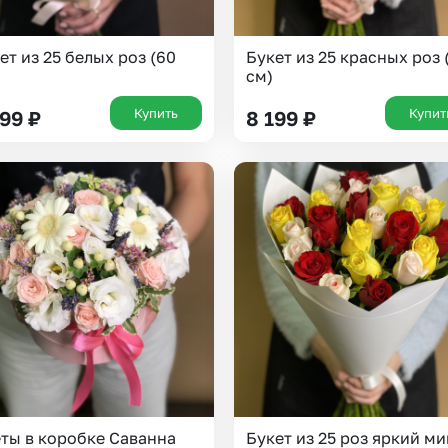
ет из 25 белых роз (60
Букет из 25 красных роз 
см)
Купить
Купит
199
₽
8 199
₽
ты в коробке Саванна
Букет из 25 роз яркий ми