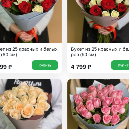
ет из 25 красных и белых
Букет из 25 красных и б
 (60 см)
роз (50 см)
Купить
Купит
199
₽
4 799
₽