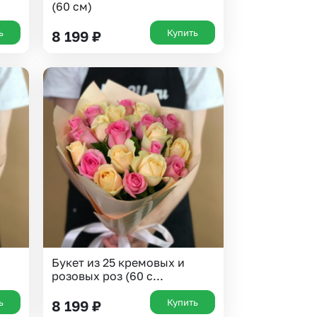
(60 см)
ь
Купить
8 199
₽
Букет из 25 кремовых и
розовых роз (60 с...
ь
Купить
8 199
₽