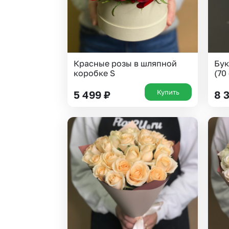
Красные розы в шляпной
Бук
коробке S
(70
Купить
5 499
₽
8 