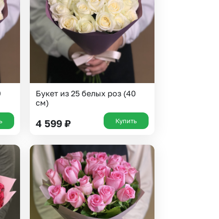
 10000 рублей
рная пятница
0
Букет из 25 белых роз (40
см)
ь
Купить
4 599
₽