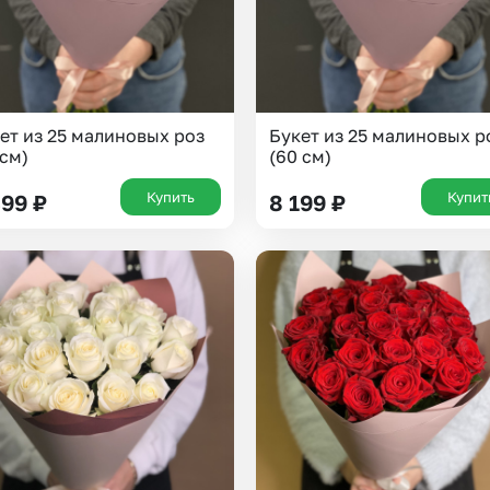
ет из 25 малиновых роз
Букет из 25 малиновых р
 см)
(60 см)
Купить
Купит
399
₽
8 199
₽