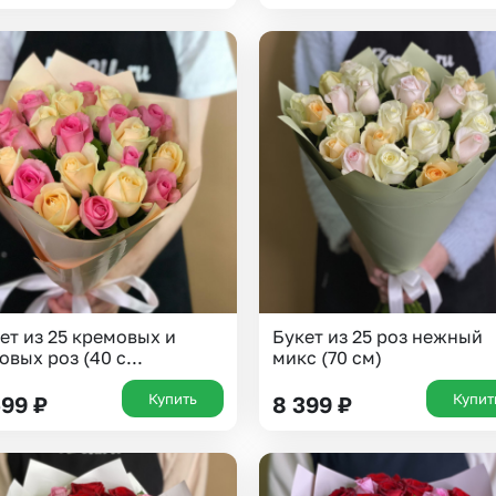
Казань
Уфа
Челябинск
Екатеринбург
Новосибирск
Омск
Волгоград
Воронеж
ет из 25 кремовых и
Букет из 25 роз нежный
овых роз (40 с...
микс (70 см)
Купить
Купит
599
₽
8 399
₽