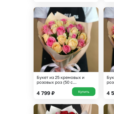
Букет из 25 кремовых и
Бук
розовых роз (50 с...
роз
Купить
4 799
₽
4 