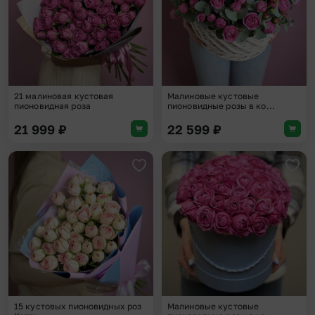
21 малиновая кустовая
Малиновые кустовые
пионовидная роза
пионовидные розы в ко...
21 999
₽
22 599
₽
Добавить в избранное
Доба
15 кустовых пионовидных роз
Малиновые кустовые