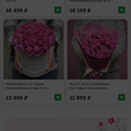
Кэтти
пионовидные розы в ко...
16 499
₽
16 199
₽
Добавить в избранное
Доба
Малиновые кустовые
Букет из 11 малиновых
пионовидные розы в ко...
кустовых пионовидн...
13 999
₽
11 999
₽