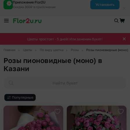
Приложение Flor2U
Установить
Скидка 300₽ в приложении
Цветы простоят - 5 дней! Или заменим букет!
▶
▶
▶
▶
Главная
Цветы
По виду цветка
Розы
Розы пионовидные (моно)
Розы пионовидные (моно) в
Казани
Найти букет
Популярные
Добавить в избранное
Доба