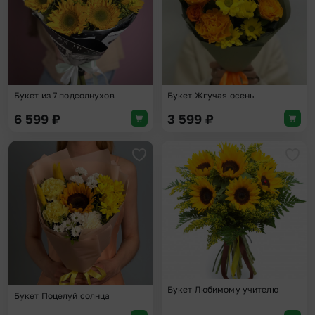
Букет из 7 подсолнухов
Букет Жгучая осень
6 599
₽
3 599
₽
Добавить в избранное
Доба
Букет Любимому учителю
Букет Поцелуй солнца