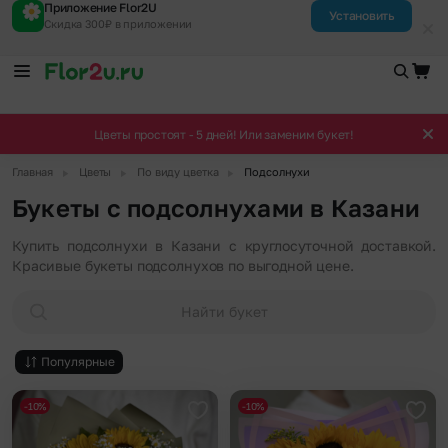
Приложение Flor2U
Установить
Скидка 300₽ в приложении
Цветы простоят - 5 дней! Или заменим букет!
▶
▶
▶
Главная
Цветы
По виду цветка
Подсолнухи
Букеты с подсолнухами в Казани
Купить подсолнухи в Казани с круглосуточной доставкой.
Красивые букеты подсолнухов по выгодной цене.
Найти букет
Популярные
-10%
-10%
Добавить в избранное
Доба